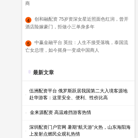
商
​创和融配资 75岁资深女星近照面色红润，曾开
4
酒店险嫁豪门，拒做小三单身多年
​中赢金融平台 英拉：人生不接受落魄，泰国流
5
亡女总理，如今摇身一变成中国商人
最新文章
伍洲配资平台 俄罗斯跃居我国第二大入境客源地
赴华游客：这里安全、便利、性价比高
金来源配资 高温难挡游客热情
深圳配资门户官网 暑期“航天游”火热，山东海阳海
上发射点燃民众观礼热情