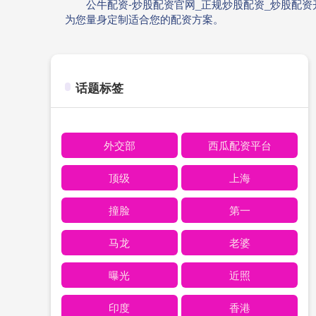
公牛配资-炒股配资官网_正规炒股配资_炒股配
为您量身定制适合您的配资方案。
话题标签
外交部
西瓜配资平台
顶级
上海
撞脸
第一
马龙
老婆
曝光
近照
印度
香港