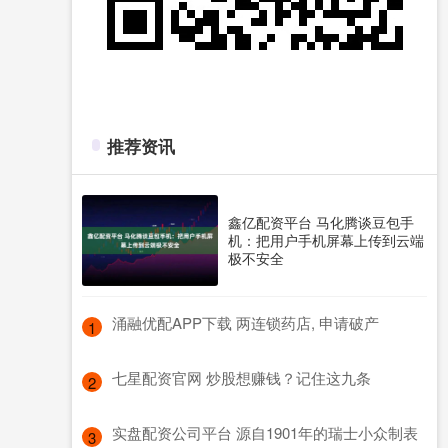
推荐资讯
鑫亿配资平台 马化腾谈豆包手
机：把用户手机屏幕上传到云端
极不安全
​涌融优配APP下载 两连锁药店, 申请破产
1
​七星配资官网 炒股想赚钱？记住这九条
2
​实盘配资公司平台 源自1901年的瑞士小众制表
3