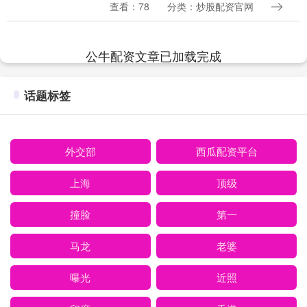
效。根据此前公告，深证成指将更换17只
查看：78
分类：炒股配资官网
样本股，调入主板公司7家、创业板公司
10家....
公牛配资文章已加载完成
话题标签
外交部
西瓜配资平台
上海
顶级
撞脸
第一
马龙
老婆
曝光
近照