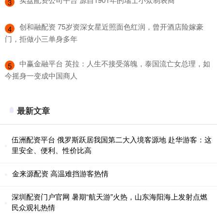
3
​创和融配资 75岁资深女星近照面色红润，曾开酒店险嫁豪
4
门，拒做小三单身多年
​中赢金融平台 英拉：人生不接受落魄，泰国流亡女总理，如
5
今摇身一变成中国商人
最新文章
伍洲配资平台 俄罗斯跃居我国第二大入境客源地 赴华游客：这
里安全、便利、性价比高
金来源配资 高温难挡游客热情
深圳配资门户官网 暑期“航天游”火热，山东海阳海上发射点燃
民众观礼热情