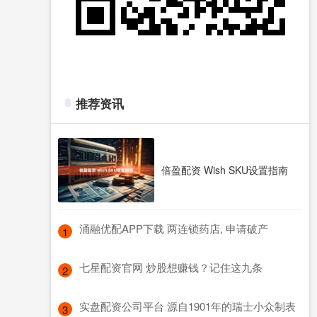
推荐资讯
倍盈配资 Wish SKU设置指南
​涌融优配APP下载 两连锁药店, 申请破产
1
​七星配资官网 炒股想赚钱？记住这九条
2
​实盘配资公司平台 源自1901年的瑞士小众制表
3