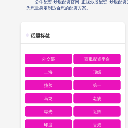
公牛配资-炒股配资官网_正规炒股配资_炒股配
为您量身定制适合您的配资方案。
话题标签
外交部
西瓜配资平台
上海
顶级
撞脸
第一
马龙
老婆
曝光
近照
印度
香港