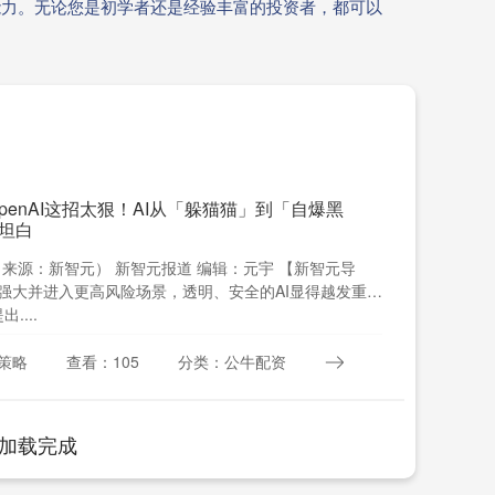
能力。无论您是初学者还是经验丰富的投资者，都可以
penAI这招太狠！AI从「躲猫猫」到「自爆黑
坦白
（来源：新智元） 新智元报道 编辑：元宇 【新智元导
越强大并进入更高风险场景，透明、安全的AI显得越发重
....
策略
查看：105
分类：公牛配资
加载完成