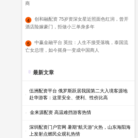
商
​创和融配资 75岁资深女星近照面色红润，曾开
4
酒店险嫁豪门，拒做小三单身多年
​中赢金融平台 英拉：人生不接受落魄，泰国流
5
亡女总理，如今摇身一变成中国商人
最新文章
伍洲配资平台 俄罗斯跃居我国第二大入境客源地
赴华游客：这里安全、便利、性价比高
金来源配资 高温难挡游客热情
深圳配资门户官网 暑期“航天游”火热，山东海阳海
上发射点燃民众观礼热情