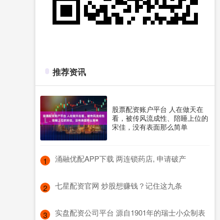
推荐资讯
股票配资账户平台 人在做天在
看，被传风流成性、陪睡上位的
宋佳，没有表面那么简单
​涌融优配APP下载 两连锁药店, 申请破产
1
​七星配资官网 炒股想赚钱？记住这九条
2
​实盘配资公司平台 源自1901年的瑞士小众制表
3