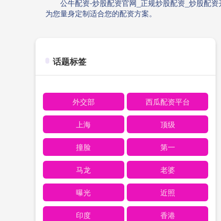
公牛配资-炒股配资官网_正规炒股配资_炒股配
为您量身定制适合您的配资方案。
话题标签
外交部
西瓜配资平台
上海
顶级
撞脸
第一
马龙
老婆
曝光
近照
印度
香港