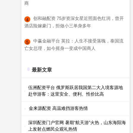
商
​创和融配资 75岁资深女星近照面色红润，曾开
4
酒店险嫁豪门，拒做小三单身多年
​中赢金融平台 英拉：人生不接受落魄，泰国流
5
亡女总理，如今摇身一变成中国商人
最新文章
伍洲配资平台 俄罗斯跃居我国第二大入境客源地
赴华游客：这里安全、便利、性价比高
金来源配资 高温难挡游客热情
深圳配资门户官网 暑期“航天游”火热，山东海阳海
上发射点燃民众观礼热情