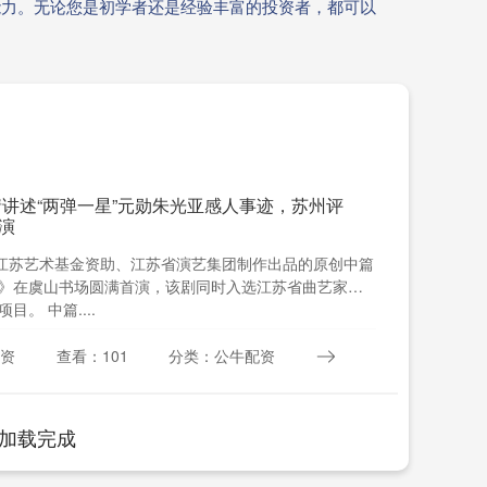
能力。无论您是初学者还是经验丰富的投资者，都可以
情讲述“两弹一星”元勋朱光亚感人事迹，苏州评
演
由江苏艺术基金资助、江苏省演艺集团制作出品的原创中篇
》在虞山书场圆满首演，该剧同时入选江苏省曲艺家协
。 中篇....
资
查看：101
分类：公牛配资
加载完成