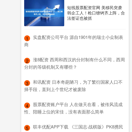
短线股票配资官网 美移民突袭
韩企工人！枪口镣铐齐上阵，合
法签证也被抓
​实盘配资公司平台 源自1901年的瑞士小众制表
1
商
​涨8配资 西周和西汉的分封制有什么不同，西周
2
分封的等级机制又有哪些？
​和讯配资 日本奇葩陋习，为了繁衍国家人口不
3
择手段，直到上个世纪才被废除
​股票配资账户平台 人在做天在看，被传风流成
4
性、陪睡上位的宋佳，没有表面那么简单
​联丰优配APP下载 《三国志·战棋版》PK8携民
5