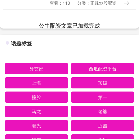
说"贴秋膘"，其实咱们现代人更该讲究"贴
查看：113
分类：正规炒股配资
秋蛋白"——高蛋白低脂肪，免疫力蹭蹭
涨，手脚有劲....
公牛配资文章已加载完成
话题标签
外交部
西瓜配资平台
上海
顶级
撞脸
第一
马龙
老婆
曝光
近照