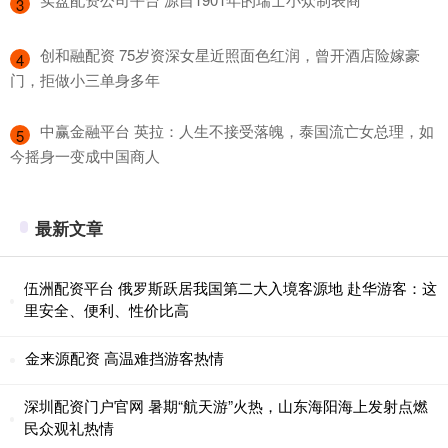
3
​创和融配资 75岁资深女星近照面色红润，曾开酒店险嫁豪
4
门，拒做小三单身多年
​中赢金融平台 英拉：人生不接受落魄，泰国流亡女总理，如
5
今摇身一变成中国商人
最新文章
伍洲配资平台 俄罗斯跃居我国第二大入境客源地 赴华游客：这
里安全、便利、性价比高
金来源配资 高温难挡游客热情
深圳配资门户官网 暑期“航天游”火热，山东海阳海上发射点燃
民众观礼热情