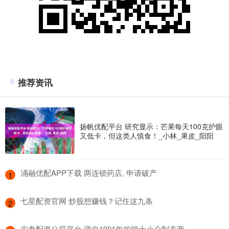
推荐资讯
扬帆优配平台 研究显示：芒果每天100克护眼
又低卡，但这类人慎食！_小林_果皮_阳阳
​涌融优配APP下载 两连锁药店, 申请破产
1
​七星配资官网 炒股想赚钱？记住这九条
2
​实盘配资公司平台 源自1901年的瑞士小众制表商