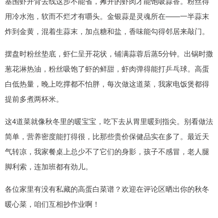
基围虾开背去线这步不能省，摊开的虾肉才能饱吸蒜香。粉丝得
用冷水泡，软而不烂才有嚼头。金银蒜是灵魂所在——一半蒜末
炸到金黄，混着生蒜末，加点糖和盐，香味能勾得邻居来敲门。
摆盘时粉丝垫底，虾仁呈开花状，铺满蒜蓉后蒸5分钟。出锅时撒
葱花淋热油，粉丝吸饱了虾的鲜甜，虾肉弹得能打乒乓球。高蛋
白低热量，晚上吃撑都不怕胖，每次做这道菜，我家电饭煲都得
提前多煮两杯米。
这4道菜就像秋冬里的暖宝宝，吃下去从胃里暖到指尖。别看做法
简单，营养密度能打得很，比那些贵价保健品实在多了。最近天
气转凉，我家餐桌上总少不了它们的身影，孩子不感冒，老人腿
脚利索，连加班都有劲儿。
各位家里有没有私藏的高蛋白菜谱？欢迎在评论区晒出你的秋冬
暖心菜，咱们互相抄作业啊！