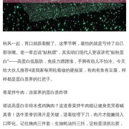
秋风一起，胃口就跟着醒了。这季节啊，最怕的就是亏待了自己
那张嘴。老一辈总说"贴秋膘"，其实咱们现代人更该讲究"贴秋蛋
白"——高蛋白低脂肪，免疫力蹭蹭涨，手脚有劲儿不怕冷。今天
给大伙儿推荐4道我家每周轮着做的硬核菜，有肉有鱼有豆腐，样
样都是蛋白质界的扛把子。
香菜拌牛肉：凉菜界的蛋白质炸弹
谁说高蛋白非得水煮鸡胸肉？这道香菜拌牛肉能让健身党哭着喊
真香！选牛里脊切薄片是关键，逆着纹理下刀，肉片才能嫩得入
口即化。记住腌肉三件套：生抽蚝油抖三抖，淀粉蛋清抓出胶，