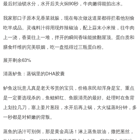
最后封油锁水分，水开后关火焖90秒，牛肉嫩得能掐出水。
我家那口子原本见香菜就躲，现在每次做这道菜都得拦着他别偷
吃半成品。灵魂料汁得用现炸辣椒油，配上蒜末小米辣，往牛肉
上一浇，香菜往上一堆，拌开的瞬间香味能掀翻屋顶。蛋白质和
膳食纤维的完美联姻，吃一盘抵得过三瓶蛋白粉。
展开剩余63%
清蒸鲈鱼：蒸锅里的DHA胶囊
鲈鱼这玩意儿真是老天爷赏的宝贝，价格亲民却浑身是宝。重点
是一定要选现杀的，鱼鳃鲜红、鱼眼清亮的最好。处理时在鱼背
上划拉几刀，塞上姜片葱段，水开后再上锅，大火猛蒸8分钟，多
一秒都是对鲜嫩的背叛。
蒸鱼的汤汁可别倒，那是黄金高汤！淋上蒸鱼豉油，撒把葱丝，