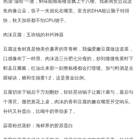
热油"滋啦"一激，鲜味能顺着楼道飘上十八楼。我家闺女总说这
鱼肉像云朵，筷子一夹就化在嘴里。富含的DHA能让脑子转得
快，秋天加班都不怕CPU烧干。
肉沫豆腐：五块钱的补钙神器
豆腐这食材真是物美价廉界的常青树，我偏爱嫩豆腐做这道菜，
口感像布丁一样滑。肉沫选三分肥七分瘦的，炒到微微焦黄时下
郫县豆瓣酱，红油出来那一刻整栋楼都会打喷嚏。加勺料酒是去
腥秘诀，糖和生抽要1:2，这是黄金比例。
豆腐切块下锅后千万别翻炒，轻轻晃动锅子让酱汁裹匀，最后勾
个薄芡。撒把葱花上桌，肉沫的香和豆腐的嫩在嘴里开交响乐。
补钙又补蛋白，比喝牛奶带劲多了。
蒜蓉粉丝蒸虾：海鲜界的胶原蛋白