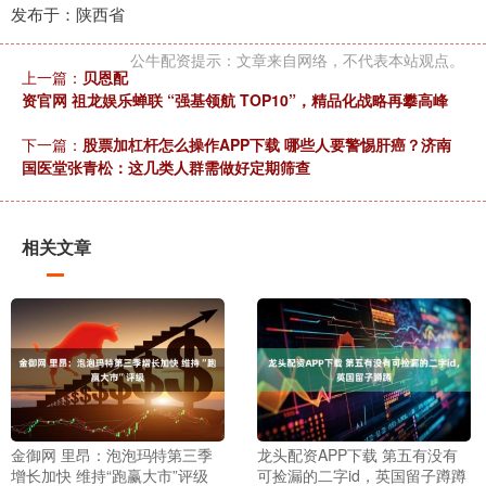
发布于：陕西省
公牛配资提示：文章来自网络，不代表本站观点。
上一篇：
贝恩配
资官网 祖龙娱乐蝉联 “强基领航 TOP10”，精品化战略再攀高峰
下一篇：
股票加杠杆怎么操作APP下载 哪些人要警惕肝癌？济南
国医堂张青松：这几类人群需做好定期筛查
相关文章
金御网 里昂：泡泡玛特第三季
龙头配资APP下载 第五有没有
增长加快 维持“跑赢大市”评级
可捡漏的二字id，英国留子蹲蹲