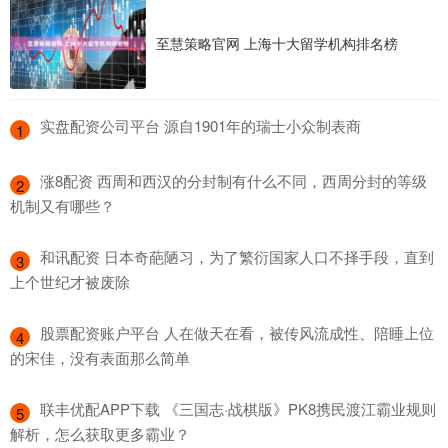
至慧策略官网 上海十大留学机构排名榜
​实盘配资公司平台 源自1901年的瑞士小众制表商
1
​涨8配资 西周和西汉的分封制有什么不同，西周分封的等级
2
机制又有哪些？
​和讯配资 日本奇葩陋习，为了繁衍国家人口不择手段，直到
3
上个世纪才被废除
​股票配资账户平台 人在做天在看，被传风流成性、陪睡上位
4
的宋佳，没有表面那么简单
​联丰优配APP下载 《三国志·战棋版》PK8携民渡江霸业规则
5
解析，怎么获取更多霸业？