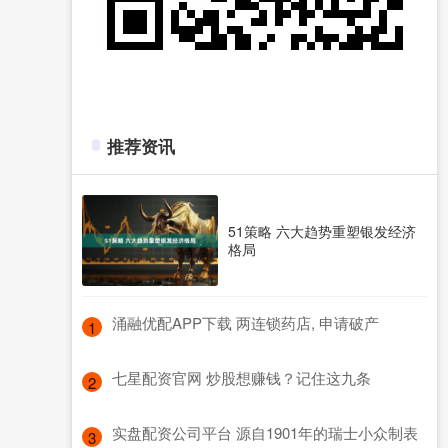
推荐资讯
51策略 六大趋势重塑银发经济
格局
​涌融优配APP下载 两连锁药店, 申请破产
1
​七星配资官网 炒股想赚钱？记住这九条
2
​实盘配资公司平台 源自1901年的瑞士小众制表
3