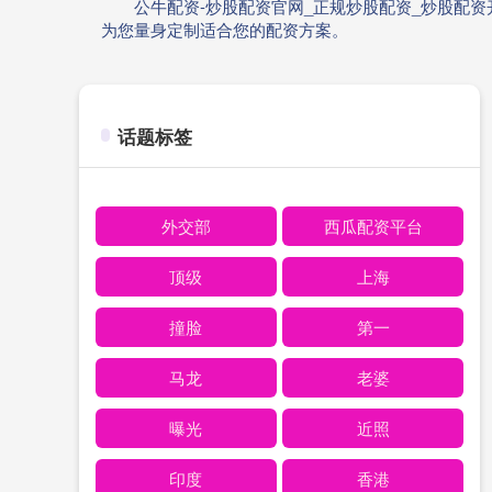
公牛配资-炒股配资官网_正规炒股配资_炒股配
为您量身定制适合您的配资方案。
话题标签
外交部
西瓜配资平台
顶级
上海
撞脸
第一
马龙
老婆
曝光
近照
印度
香港