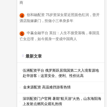
商
​创和融配资 75岁资深女星近照面色红润，曾开
4
酒店险嫁豪门，拒做小三单身多年
​中赢金融平台 英拉：人生不接受落魄，泰国流
5
亡女总理，如今摇身一变成中国商人
最新文章
伍洲配资平台 俄罗斯跃居我国第二大入境客源地
赴华游客：这里安全、便利、性价比高
金来源配资 高温难挡游客热情
深圳配资门户官网 暑期“航天游”火热，山东海阳海
上发射点燃民众观礼热情