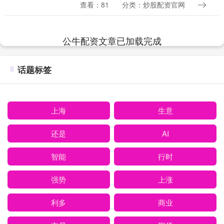
人们！咱今儿个得好好聊聊一位大人物
查看：81
分类：炒股配资官网
—— 刘翔！提起这名字，是不是瞬间就想
起当年那....
公牛配资文章已加载完成
话题标签
上海
生意
还是
AI
智能
行时
强势
上涨
利多
商业