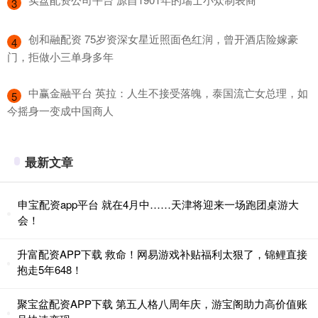
3
​创和融配资 75岁资深女星近照面色红润，曾开酒店险嫁豪
4
门，拒做小三单身多年
​中赢金融平台 英拉：人生不接受落魄，泰国流亡女总理，如
5
今摇身一变成中国商人
最新文章
申宝配资app平台 就在4月中……天津将迎来一场跑团桌游大
会！
升富配资APP下载 救命！网易游戏补贴福利太狠了，锦鲤直接
抱走5年648！
聚宝盆配资APP下载 第五人格八周年庆，游宝阁助力高价值账