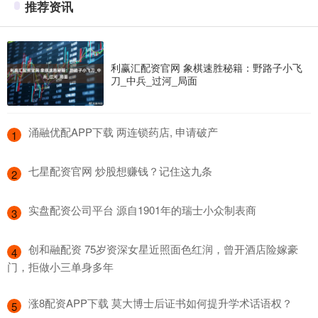
推荐资讯
利赢汇配资官网 象棋速胜秘籍：野路子小飞
刀_中兵_过河_局面
​涌融优配APP下载 两连锁药店, 申请破产
1
​七星配资官网 炒股想赚钱？记住这九条
2
​实盘配资公司平台 源自1901年的瑞士小众制表商
3
​创和融配资 75岁资深女星近照面色红润，曾开酒店险嫁豪
4
门，拒做小三单身多年
​涨8配资APP下载 莫大博士后证书如何提升学术话语权？
5