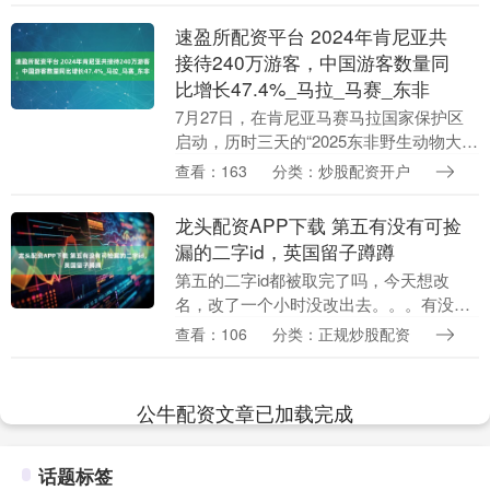
速盈所配资平台 2024年肯尼亚共
接待240万游客，中国游客数量同
比增长47.4%_马拉_马赛_东非
7月27日，在肯尼亚马赛马拉国家保护区
启动，历时三天的“2025东非野生动物大迁
徙”全球实况直播收官。在真实的东非大草
查看：163
分类：炒股配资开户
原上，这场年度史诗刚刚进入高潮。超过
150....
龙头配资APP下载 第五有没有可捡
漏的二字id，英国留子蹲蹲
第五的二字id都被取完了吗，今天想改
名，改了一个小时没改出去。。。有没有
美丽id可取了！！！蹲蹲id分享！ 在英国
查看：106
分类：正规炒股配资
玩第五用UU真的网速好快，其他在英国的
友友们也....
公牛配资文章已加载完成
话题标签