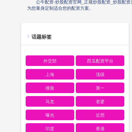
公牛配资-炒股配资官网_正规炒股配资_炒股配
为您量身定制适合您的配资方案。
话题标签
外交部
西瓜配资平台
上海
顶级
撞脸
第一
马龙
老婆
曝光
近照
印度
香港