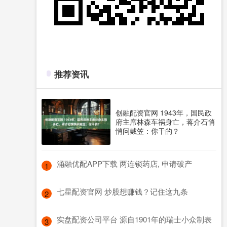
推荐资讯
创融配资官网 1943年，国民政
府主席林森车祸身亡，蒋介石悄
悄问戴笠：你干的？
​涌融优配APP下载 两连锁药店, 申请破产
1
​七星配资官网 炒股想赚钱？记住这九条
2
​实盘配资公司平台 源自1901年的瑞士小众制表
3