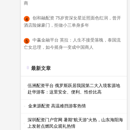
商
​创和融配资 75岁资深女星近照面色红润，曾开
4
酒店险嫁豪门，拒做小三单身多年
​中赢金融平台 英拉：人生不接受落魄，泰国流
5
亡女总理，如今摇身一变成中国商人
最新文章
伍洲配资平台 俄罗斯跃居我国第二大入境客源地
赴华游客：这里安全、便利、性价比高
金来源配资 高温难挡游客热情
深圳配资门户官网 暑期“航天游”火热，山东海阳海
上发射点燃民众观礼热情