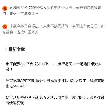
​创和融配资 75岁资深女星近照面色红润，曾开酒店险嫁豪
4
门，拒做小三单身多年
​中赢金融平台 英拉：人生不接受落魄，泰国流亡女总理，如
5
今摇身一变成中国商人
最新文章
申宝配资app平台 就在4月中……天津将迎来一场跑团桌游大
会！
升富配资APP下载 救命！网易游戏补贴福利太狠了，锦鲤直接
抱走5年648！
聚宝盆配资APP下载 第五人格八周年庆，游宝阁助力高价值账
号快速变现