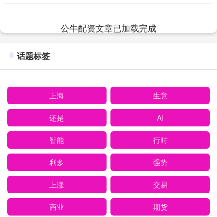
显示其业绩强劲增长，并正在进行战....
公牛配资文章已加载完成
话题标签
上海
生意
还是
AI
智能
行时
利多
强势
上涨
交易
商业
期货