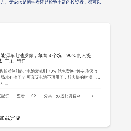
能力。无论您是初学者还是经验丰富的投资者，都可以
能源车电池质保，藏着 3 个坑！90% 的人提
减_车主_销售
拍着胸脯说 “电池衰减到 70% 就免费换”“终身质保放
当场就心动了？ 可真等电池不顶用了，想去换的时候，才
...
宝配资
查看：192
分类：炒股配资官网
加载完成