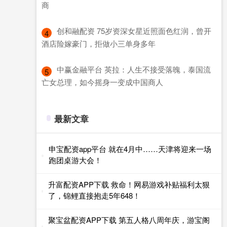
商
​创和融配资 75岁资深女星近照面色红润，曾开
4
酒店险嫁豪门，拒做小三单身多年
​中赢金融平台 英拉：人生不接受落魄，泰国流
5
亡女总理，如今摇身一变成中国商人
最新文章
申宝配资app平台 就在4月中……天津将迎来一场
跑团桌游大会！
升富配资APP下载 救命！网易游戏补贴福利太狠
了，锦鲤直接抱走5年648！
聚宝盆配资APP下载 第五人格八周年庆，游宝阁