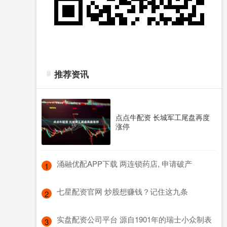
推荐资讯
点点牛配资 长城军工尾盘再度
涨停
​涌融优配APP下载 两连锁药店, 申请破产
1
​七星配资官网 炒股想赚钱？记住这九条
2
​实盘配资公司平台 源自1901年的瑞士小众制表
3