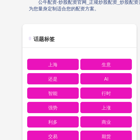
公牛配资-炒股配资官网_正规炒股配资_炒股配
为您量身定制适合您的配资方案。
话题标签
上海
生意
还是
AI
智能
行时
强势
上涨
利多
商业
交易
期货