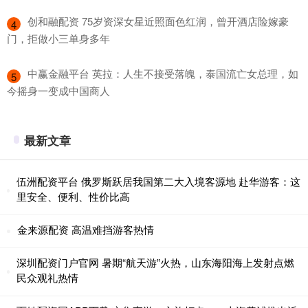
​创和融配资 75岁资深女星近照面色红润，曾开酒店险嫁豪
4
门，拒做小三单身多年
​中赢金融平台 英拉：人生不接受落魄，泰国流亡女总理，如
5
今摇身一变成中国商人
最新文章
伍洲配资平台 俄罗斯跃居我国第二大入境客源地 赴华游客：这
里安全、便利、性价比高
金来源配资 高温难挡游客热情
深圳配资门户官网 暑期“航天游”火热，山东海阳海上发射点燃
民众观礼热情