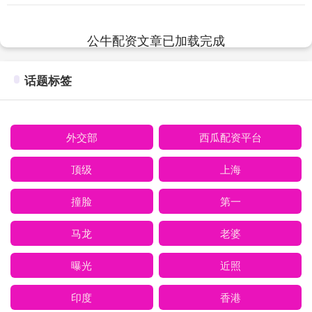
8.05%，市场一周成交额近9万亿元....
公牛配资文章已加载完成
话题标签
外交部
西瓜配资平台
顶级
上海
撞脸
第一
马龙
老婆
曝光
近照
印度
香港