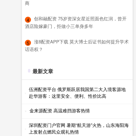
商
​创和融配资 75岁资深女星近照面色红润，曾开
4
酒店险嫁豪门，拒做小三单身多年
​涨8配资APP下载 莫大博士后证书如何提升学术
5
话语权？
最新文章
伍洲配资平台 俄罗斯跃居我国第二大入境客源地
赴华游客：这里安全、便利、性价比高
金来源配资 高温难挡游客热情
深圳配资门户官网 暑期“航天游”火热，山东海阳海
上发射点燃民众观礼热情