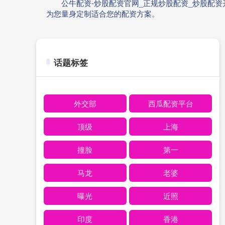
公牛配资-炒股配资官网_正规炒股配资_炒股配
为您量身定制适合您的配资方案。
话题标签
外交部
西瓜配资平台
顶级
上海
撞脸
第一
马龙
老婆
曝光
近照
印度
香港