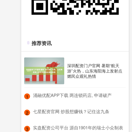
推荐资讯
深圳配资门户官网 暑期“航天
游”火热，山东海阳海上发射点
燃民众观礼热情
​涌融优配APP下载 两连锁药店, 申请破产
1
​七星配资官网 炒股想赚钱？记住这九条
2
​实盘配资公司平台 源自1901年的瑞士小众制表
3