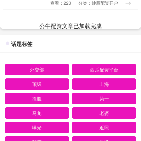
影、电视剧和舞台剧中塑造了无数经典角
查看：223
分类：炒股配资开户
色，尤其以泼辣奶奶或反派形象著称，深
深印在观众心....
公牛配资文章已加载完成
话题标签
外交部
西瓜配资平台
顶级
上海
撞脸
第一
马龙
老婆
曝光
近照