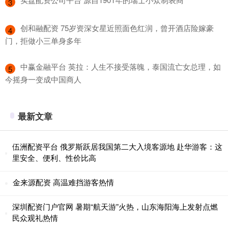
3
​创和融配资 75岁资深女星近照面色红润，曾开酒店险嫁豪
4
门，拒做小三单身多年
​中赢金融平台 英拉：人生不接受落魄，泰国流亡女总理，如
5
今摇身一变成中国商人
最新文章
伍洲配资平台 俄罗斯跃居我国第二大入境客源地 赴华游客：这
里安全、便利、性价比高
金来源配资 高温难挡游客热情
深圳配资门户官网 暑期“航天游”火热，山东海阳海上发射点燃
民众观礼热情