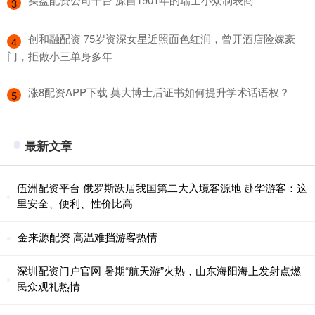
3
​创和融配资 75岁资深女星近照面色红润，曾开酒店险嫁豪
4
门，拒做小三单身多年
​涨8配资APP下载 莫大博士后证书如何提升学术话语权？
5
最新文章
伍洲配资平台 俄罗斯跃居我国第二大入境客源地 赴华游客：这
里安全、便利、性价比高
金来源配资 高温难挡游客热情
深圳配资门户官网 暑期“航天游”火热，山东海阳海上发射点燃
民众观礼热情