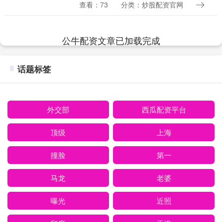
上升为国家战略 3月13日，新华社受权正
查看：73
分类：炒股配资官网
式发布了《中华人民共和国国民经济和社
会....
公牛配资文章已加载完成
话题标签
外交部
西瓜配资平台
顶级
上海
撞脸
第一
马龙
老婆
曝光
近照