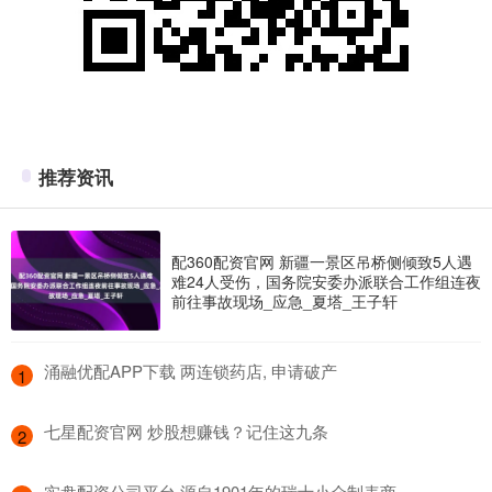
推荐资讯
配360配资官网 新疆一景区吊桥侧倾致5人遇
难24人受伤，国务院安委办派联合工作组连夜
前往事故现场_应急_夏塔_王子轩
​涌融优配APP下载 两连锁药店, 申请破产
1
​七星配资官网 炒股想赚钱？记住这九条
2
​实盘配资公司平台 源自1901年的瑞士小众制表商