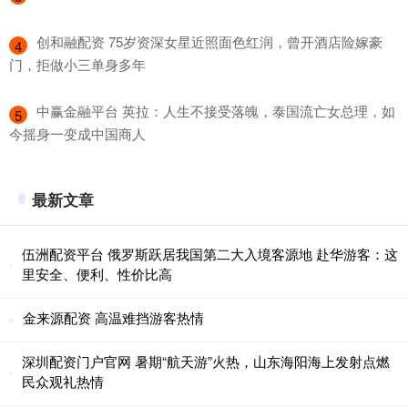
​创和融配资 75岁资深女星近照面色红润，曾开酒店险嫁豪
4
门，拒做小三单身多年
​中赢金融平台 英拉：人生不接受落魄，泰国流亡女总理，如
5
今摇身一变成中国商人
最新文章
伍洲配资平台 俄罗斯跃居我国第二大入境客源地 赴华游客：这
里安全、便利、性价比高
金来源配资 高温难挡游客热情
深圳配资门户官网 暑期“航天游”火热，山东海阳海上发射点燃
民众观礼热情