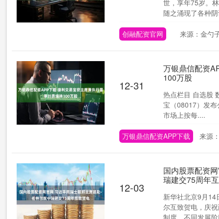
世，享年75岁。
随之涌现了各种阴谋
创融配资官网
来源：金勺
万银鼎信配资A
100万股
12-31
热点栏目 自选股 
宝（08017）发
市场上按每....
万银鼎信配资APP下载
来源
国内股票配资网
瑞建交75周年
12-03
新华社北京9月1
尔互致贺电，庆祝
制度、不同发展阶段国