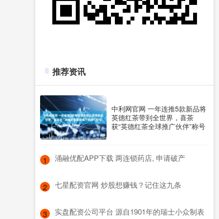
推荐资讯
中利网官网 一年连推5款新品将
英德红茶带到全世界，喜茶
获“英德红茶全球推广伙伴”称号
​涌融优配APP下载 两连锁药店, 申请破产
1
​七星配资官网 炒股想赚钱？记住这九条
2
​实盘配资公司平台 源自1901年的瑞士小众制表
3