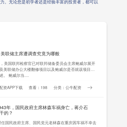
能力。无论您是初学者还是经验丰富的投资者，都可以
 美联储主席遭调查究竟为哪般
道，美国联邦检察官已对联邦储备委员会主席鲍威尔展开
及美联储办公大楼翻修项目以及鲍威尔是否就该项目规
 鲍威尔当....
配资APP下载
查看：198
分类：公牛配资
1943年，国民政府主席林森车祸身亡，蒋介石
干的？
日，时任国民政府主席、国民党元老林森在重庆因车祸不幸去