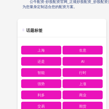
公牛配资-炒股配资官网_正规炒股配资_炒股配
为您量身定制适合您的配资方案。
话题标签
上海
生意
还是
AI
智能
行时
强势
上涨
利多
商业
交易
期货