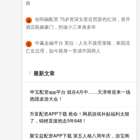
商
​创和融配资 75岁资深女星近照面色红润，曾开
4
酒店险嫁豪门，拒做小三单身多年
​中赢金融平台 英拉：人生不接受落魄，泰国流
5
亡女总理，如今摇身一变成中国商人
最新文章
申宝配资app平台 就在4月中……天津将迎来一场
跑团桌游大会！
升富配资APP下载 救命！网易游戏补贴福利太狠
了，锦鲤直接抱走5年648！
聚宝盆配资APP下载 第五人格八周年庆，游宝阁