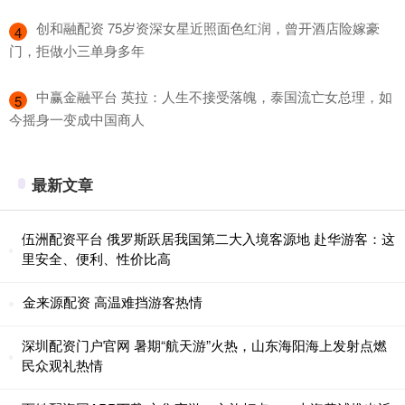
​创和融配资 75岁资深女星近照面色红润，曾开酒店险嫁豪
4
门，拒做小三单身多年
​中赢金融平台 英拉：人生不接受落魄，泰国流亡女总理，如
5
今摇身一变成中国商人
最新文章
伍洲配资平台 俄罗斯跃居我国第二大入境客源地 赴华游客：这
里安全、便利、性价比高
金来源配资 高温难挡游客热情
深圳配资门户官网 暑期“航天游”火热，山东海阳海上发射点燃
民众观礼热情