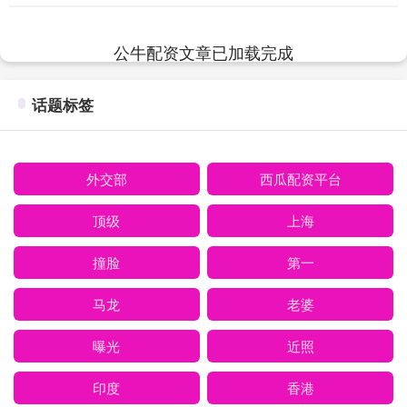
的恐慌感达到极致，大盘看似即将拐头下
跌； ....
公牛配资文章已加载完成
话题标签
外交部
西瓜配资平台
顶级
上海
撞脸
第一
马龙
老婆
曝光
近照
印度
香港