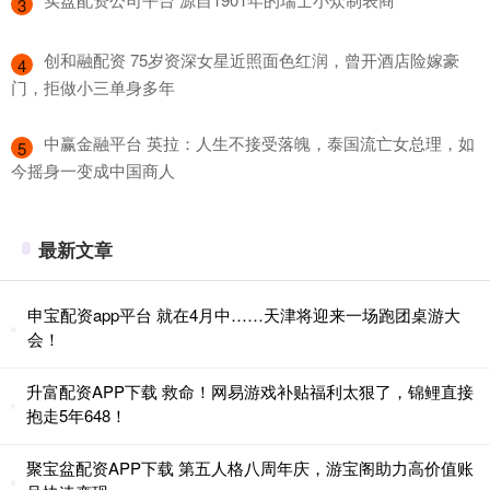
3
​创和融配资 75岁资深女星近照面色红润，曾开酒店险嫁豪
4
门，拒做小三单身多年
​中赢金融平台 英拉：人生不接受落魄，泰国流亡女总理，如
5
今摇身一变成中国商人
最新文章
申宝配资app平台 就在4月中……天津将迎来一场跑团桌游大
会！
升富配资APP下载 救命！网易游戏补贴福利太狠了，锦鲤直接
抱走5年648！
聚宝盆配资APP下载 第五人格八周年庆，游宝阁助力高价值账