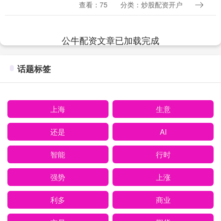
分享 {强势反转晋级副图}
查看：75
分类：炒股配资开户
CJM1:=MA(CLOSE,5); CJM2:=MA....
公牛配资文章已加载完成
话题标签
上海
生意
还是
AI
智能
行时
强势
上涨
利多
商业