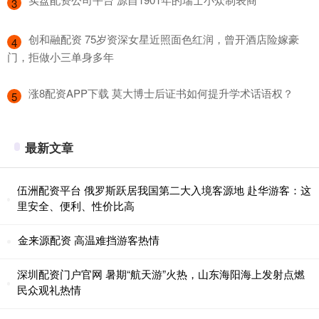
3
​创和融配资 75岁资深女星近照面色红润，曾开酒店险嫁豪
4
门，拒做小三单身多年
​涨8配资APP下载 莫大博士后证书如何提升学术话语权？
5
最新文章
伍洲配资平台 俄罗斯跃居我国第二大入境客源地 赴华游客：这
里安全、便利、性价比高
金来源配资 高温难挡游客热情
深圳配资门户官网 暑期“航天游”火热，山东海阳海上发射点燃
民众观礼热情