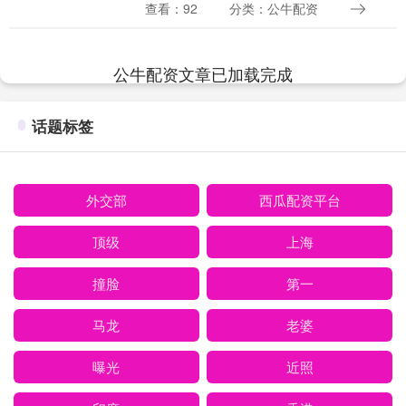
汉姆这位足球场上的硬汉，在看球赛时竟
查看：92
分类：公牛配资
然搂抱并亲吻了他的女儿，这一幕让不少
网友直呼看不懂....
公牛配资文章已加载完成
话题标签
外交部
西瓜配资平台
顶级
上海
撞脸
第一
马龙
老婆
曝光
近照