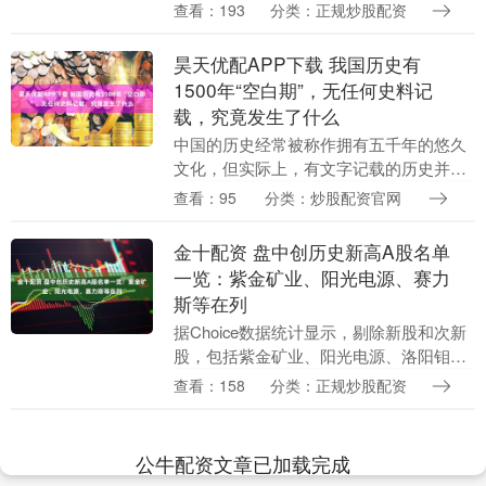
力） 金吾财讯|菲律宾比索汇率跌至59.3比
查看：193
分类：正规炒股配资
索兑换1美元的历史新低，主要受央行释放
降....
昊天优配APP下载 我国历史有
1500年“空白期”，无任何史料记
载，究竟发生了什么
中国的历史经常被称作拥有五千年的悠久
文化，但实际上，有文字记载的历史并没
有达到五千年。我们所能追溯的历史，只
查看：95
分类：炒股配资官网
有不到五千年。而在这段历史中，有1500
年时间是没有....
金十配资 盘中创历史新高A股名单
一览：紫金矿业、阳光电源、赛力
斯等在列
据Choice数据统计显示，剔除新股和次新
股，包括紫金矿业、阳光电源、洛阳钼
业、赛力斯、华虹公司、ST华通、徐工机
查看：158
分类：正规炒股配资
械、浪潮信息、华工科技、晶合集成、杰
瑞股份、华....
公牛配资文章已加载完成