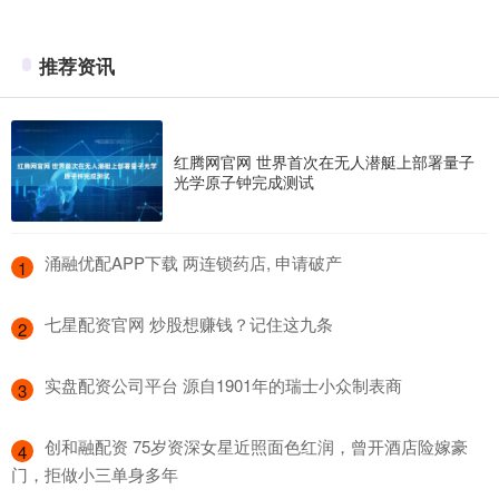
推荐资讯
红腾网官网 世界首次在无人潜艇上部署量子
光学原子钟完成测试
​涌融优配APP下载 两连锁药店, 申请破产
1
​七星配资官网 炒股想赚钱？记住这九条
2
​实盘配资公司平台 源自1901年的瑞士小众制表商
3
​创和融配资 75岁资深女星近照面色红润，曾开酒店险嫁豪
4
门，拒做小三单身多年