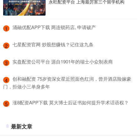
永旺配资平台 上海最厉害三个留学机构
​涌融优配APP下载 两连锁药店, 申请破产
1
​七星配资官网 炒股想赚钱？记住这九条
2
​实盘配资公司平台 源自1901年的瑞士小众制表商
3
​创和融配资 75岁资深女星近照面色红润，曾开酒店险嫁豪
4
门，拒做小三单身多年
​涨8配资APP下载 莫大博士后证书如何提升学术话语权？
5
最新文章