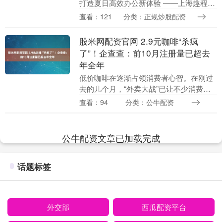
打造夏日高效办公新体验 ——上海趣程办
公室咖啡机租赁服务助力企业员工福利升
查看：121
分类：正规炒股配资
级 客户背景 XX游戏公司作为国内知名游
戏开发商....
股米网配资官网 2.9元咖啡“杀疯
了”！企查查：前10月注册量已超去
年全年
低价咖啡在逐渐占领消费者心智。在刚过
去的几个月，“外卖大战”已让不少消费者
尝到了甜头。据媒体报道，进入10月，一
查看：94
分类：公牛配资
杯现磨咖啡在线下门店的价格也“卷”到了
2.9元。....
公牛配资文章已加载完成
话题标签
外交部
西瓜配资平台