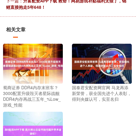
下一篇：
升富配资APP下载 救命！网易游戏补贴福利太狠了，锦
鲤直接抱走5年648！
相关文章
蜀商证券 DDR4内存末班车？
国泰君安配资网官网 马龙再添
3000配置升级毁灭者星际战舰
新荣誉，获全国先进个人表彰，
DDR4内存再战三五年_%Low_
得到央媒认可，实至名归
游戏_性能