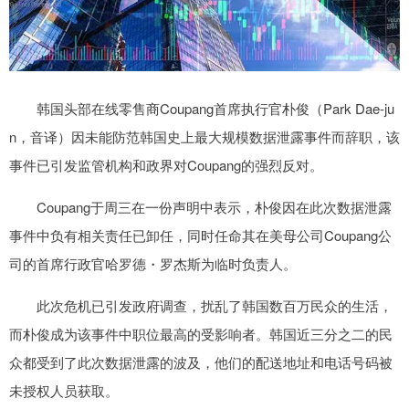
韩国头部在线零售商Coupang首席执行官朴俊（Park Dae-ju
n，音译）因未能防范韩国史上最大规模数据泄露事件而辞职，该
事件已引发监管机构和政界对Coupang的强烈反对。
Coupang于周三在一份声明中表示，朴俊因在此次数据泄露
事件中负有相关责任已卸任，同时任命其在美母公司Coupang公
司的首席行政官哈罗德・罗杰斯为临时负责人。
此次危机已引发政府调查，扰乱了韩国数百万民众的生活，
而朴俊成为该事件中职位最高的受影响者。韩国近三分之二的民
众都受到了此次数据泄露的波及，他们的配送地址和电话号码被
未授权人员获取。