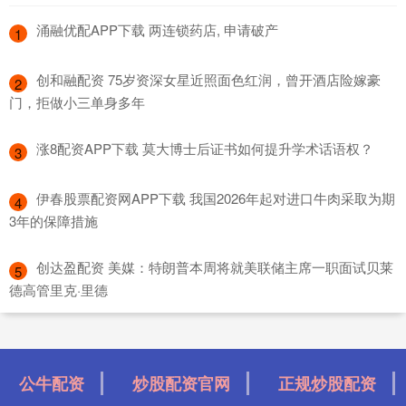
​涌融优配APP下载 两连锁药店, 申请破产
1
​创和融配资 75岁资深女星近照面色红润，曾开酒店险嫁豪
2
门，拒做小三单身多年
​涨8配资APP下载 莫大博士后证书如何提升学术话语权？
3
​伊春股票配资网APP下载 我国2026年起对进口牛肉采取为期
4
3年的保障措施
​创达盈配资 美媒：特朗普本周将就美联储主席一职面试贝莱
5
德高管里克·里德
公牛配资
炒股配资官网
正规炒股配资