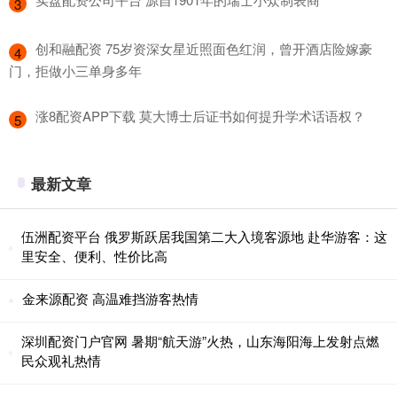
3
​创和融配资 75岁资深女星近照面色红润，曾开酒店险嫁豪
4
门，拒做小三单身多年
​涨8配资APP下载 莫大博士后证书如何提升学术话语权？
5
最新文章
伍洲配资平台 俄罗斯跃居我国第二大入境客源地 赴华游客：这
里安全、便利、性价比高
金来源配资 高温难挡游客热情
深圳配资门户官网 暑期“航天游”火热，山东海阳海上发射点燃
民众观礼热情