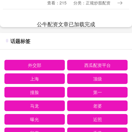
的随意装扮与下一秒黑色西装的气场全
查看：215
分类：正规炒股配资
开，在宋佳最新发布的短视频中，这位实
力派演员再次展....
公牛配资文章已加载完成
话题标签
外交部
西瓜配资平台
上海
顶级
撞脸
第一
马龙
老婆
曝光
近照