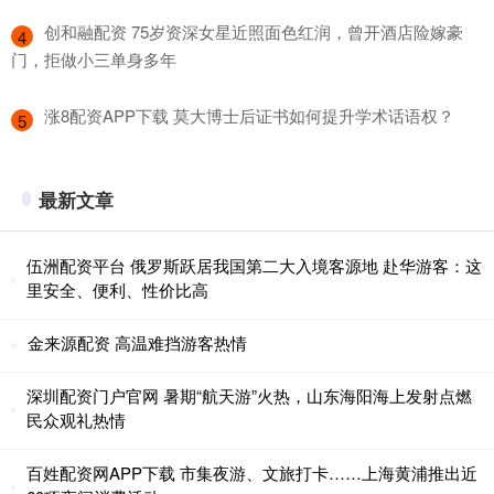
​创和融配资 75岁资深女星近照面色红润，曾开酒店险嫁豪
4
门，拒做小三单身多年
​涨8配资APP下载 莫大博士后证书如何提升学术话语权？
5
最新文章
伍洲配资平台 俄罗斯跃居我国第二大入境客源地 赴华游客：这
里安全、便利、性价比高
金来源配资 高温难挡游客热情
深圳配资门户官网 暑期“航天游”火热，山东海阳海上发射点燃
民众观礼热情
百姓配资网APP下载 市集夜游、文旅打卡……上海黄浦推出近