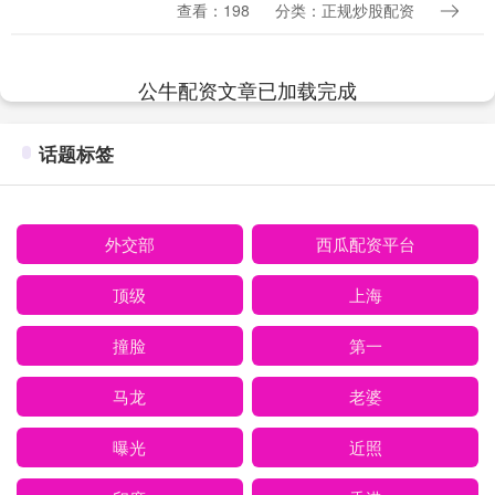
与 “消除异味” 功能，为老人房营造了舒适
查看：198
分类：正规炒股配资
健康的居住环境。 负氧离子能改善老年人
的....
公牛配资文章已加载完成
话题标签
外交部
西瓜配资平台
顶级
上海
撞脸
第一
马龙
老婆
曝光
近照