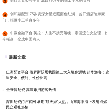
3
​创和融配资 75岁资深女星近照面色红润，曾开酒店险嫁豪
4
门，拒做小三单身多年
​中赢金融平台 英拉：人生不接受落魄，泰国流亡女总理，如
5
今摇身一变成中国商人
最新文章
伍洲配资平台 俄罗斯跃居我国第二大入境客源地 赴华游客：这
里安全、便利、性价比高
金来源配资 高温难挡游客热情
深圳配资门户官网 暑期“航天游”火热，山东海阳海上发射点燃
民众观礼热情