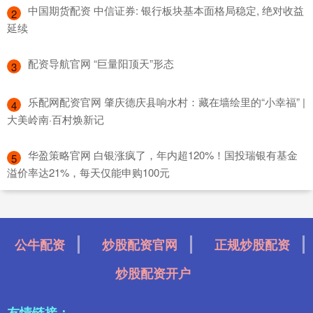
​中国期货配资 中信证券: 银行板块基本面格局稳定, 绝对收益
2
延续
​配资导航官网 “巨量阳顶天”形态
3
​乐配网配资官网 肇庆德庆县响水村：藏在墙绘里的“小幸福” |
4
大美岭南·百村焕新记
​华盈策略官网 白银涨疯了，年内超120%！国投瑞银有基金
5
溢价率达21%，每天仅能申购100元
公牛配资
炒股配资官网
正规炒股配资
炒股配资开户
友情链接：