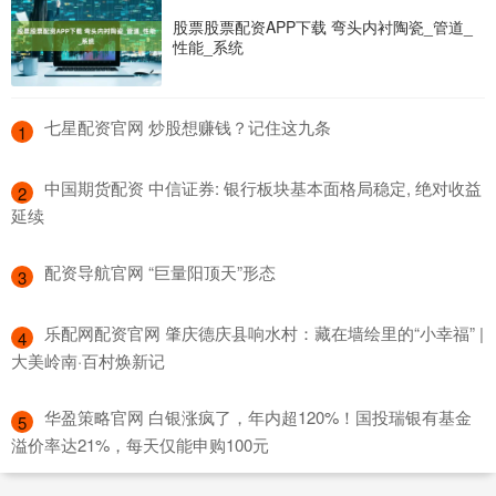
股票股票配资APP下载 弯头内衬陶瓷_管道_
性能_系统
​七星配资官网 炒股想赚钱？记住这九条
1
​中国期货配资 中信证券: 银行板块基本面格局稳定, 绝对收益
2
延续
​配资导航官网 “巨量阳顶天”形态
3
​乐配网配资官网 肇庆德庆县响水村：藏在墙绘里的“小幸福” |
4
大美岭南·百村焕新记
​华盈策略官网 白银涨疯了，年内超120%！国投瑞银有基金
5
溢价率达21%，每天仅能申购100元