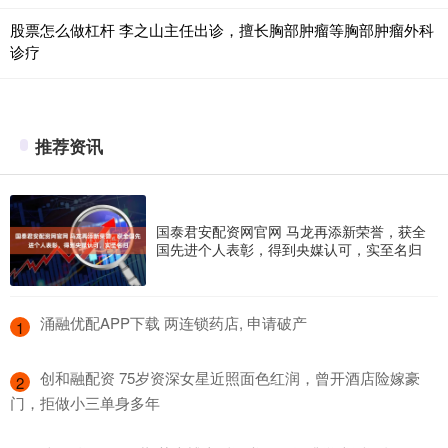
股票怎么做杠杆 李之山主任出诊，擅长胸部肿瘤等胸部肿瘤外科
诊疗
推荐资讯
国泰君安配资网官网 马龙再添新荣誉，获全
国先进个人表彰，得到央媒认可，实至名归
​涌融优配APP下载 两连锁药店, 申请破产
1
​创和融配资 75岁资深女星近照面色红润，曾开酒店险嫁豪
2
门，拒做小三单身多年