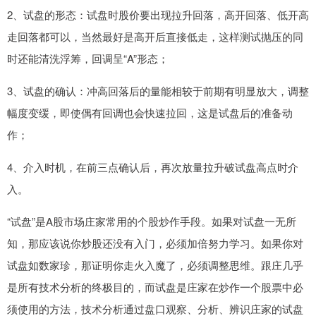
2、试盘的形态：试盘时股价要出现拉升回落，高开回落、低开高
走回落都可以，当然最好是高开后直接低走，这样测试抛压的同
时还能清洗浮筹，回调呈“A”形态；
3、试盘的确认：冲高回落后的量能相较于前期有明显放大，调整
幅度变缓，即使偶有回调也会快速拉回，这是试盘后的准备动
作；
4、介入时机，在前三点确认后，再次放量拉升破试盘高点时介
入。
“试盘”是A股市场庄家常用的个股炒作手段。如果对试盘一无所
知，那应该说你炒股还没有入门，必须加倍努力学习。如果你对
试盘如数家珍，那证明你走火入魔了，必须调整思维。跟庄几乎
是所有技术分析的终极目的，而试盘是庄家在炒作一个股票中必
须使用的方法，技术分析通过盘口观察、分析、辨识庄家的试盘