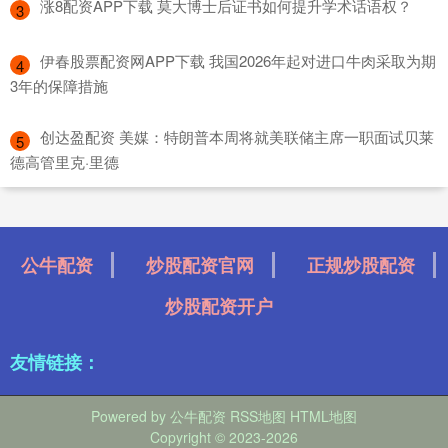
​涨8配资APP下载 莫大博士后证书如何提升学术话语权？
3
​伊春股票配资网APP下载 我国2026年起对进口牛肉采取为期
4
3年的保障措施
​创达盈配资 美媒：特朗普本周将就美联储主席一职面试贝莱
5
德高管里克·里德
公牛配资
炒股配资官网
正规炒股配资
炒股配资开户
友情链接：
Powered by
公牛配资
RSS地图
HTML地图
Copyright
© 2023-2026