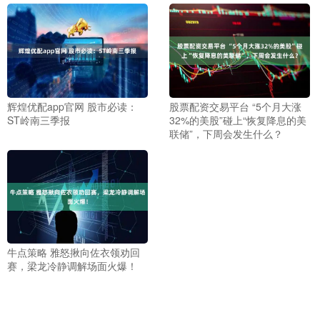
辉煌优配app官网 股市必读：
股票配资交易平台 “5个月大涨
ST岭南三季报
32%的美股”碰上“恢复降息的美
联储”，下周会发生什么？
牛点策略 雅怒揪向佐衣领劝回
赛，梁龙冷静调解场面火爆！