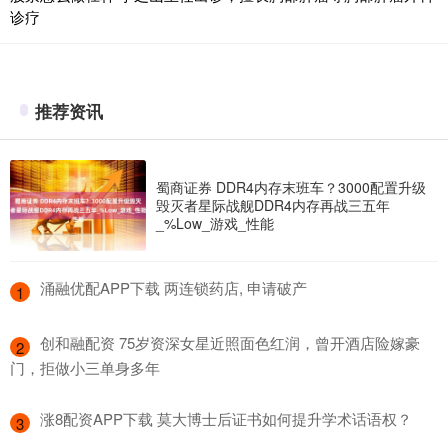
诊疗
推荐资讯
蜀商证券 DDR4内存末班车？3000配置升级
毁灭者星际战舰DDR4内存再战三五年
_%Low_游戏_性能
​涌融优配APP下载 两连锁药店, 申请破产
1
​创和融配资 75岁资深女星近照面色红润，曾开酒店险嫁豪
2
门，拒做小三单身多年
​涨8配资APP下载 莫大博士后证书如何提升学术话语权？
3