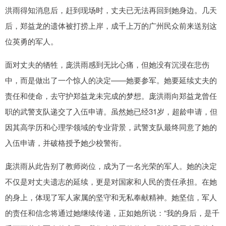
洪雨得知消息后，赶到现场时，丈夫已无法再回到她身边。几天
后，郑益龙的遗体被打捞上岸，成千上万的广州民众前来送别这
位英勇的军人。
面对丈夫的牺牲，庞洪雨感到无比心痛，但她没有沉浸在悲伤
中，而是做出了一个惊人的决定——她要参军。她要延续丈夫的
责任和使命，去守护郑益龙未完成的梦想。庞洪雨向郑益龙曾任
职的武警支队递交了入伍申请。虽然她已经31岁，超龄申请，但
因其高学历和心理学领域的专业背景，武警支队最终同意了她的
入伍申请，并破格授予她少校警衔。
庞洪雨从此告别了教师岗位，成为了一名光荣的军人。她的决定
不仅是对丈夫遗志的延续，更是对国家和人民的责任承担。在她
的身上，体现了军人家属的坚守和无私奉献精神。她坚信，军人
的责任和信念将通过她继续传递，正如她所说：“我的身后，是千