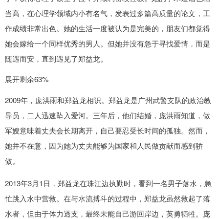
当高，在心理学领域内小有名气，发表过多篇高质量的论文，工
作成绩非常出色。她的生活一度被认为是完美的，朋友们都觉得
她会嫁给一个同样优秀的男人。但她并没有急于寻找爱情，而是
随遇而安，直到遇见了郑益龙。
展开剩余63%
2009年，庞洪雨和郑益龙相识。郑益龙是广州武警支队的政治教
导员，二人迅速坠入爱河。三年后，他们结婚，庞洪雨知道，做
军嫂意味着丈夫会长期离开，自己要忍受长时间的孤独。然而，
她并不在意，因为她为丈夫能够为国家和人民做贡献而感到骄
傲。
2013年3月1日，郑益龙在珠江边执勤时，看到一名男子落水，急
忙跳入水中营救。在与水流搏斗的过程中，郑益龙虽然救起了落
水者，但由于体力透支，最终未能自己游回岸边，英勇牺牲。庞