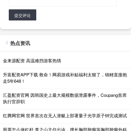
提交评论
热点资讯
金来源配资 高温难挡游客热情
升富配资APP下载 救命！网易游戏补贴福利太狠了，锦鲤直接抱
走5年648！
汇盈配资官网 因韩国史上最大规模数据泄露事件，Coupang首席
执行官辞职
红腾网官网 世界首次在无人潜艇上部署量子光学原子钟完成测试
股票怎么做杠杆 李之山主任出诊，擅长胸部肿瘤等胸部肿瘤外科