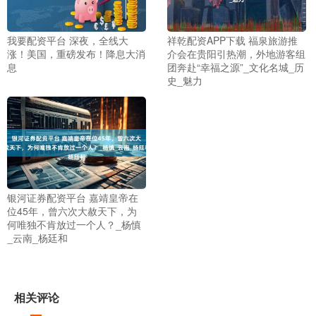
我要配资平台 深夜，全线大
祥乾配资APP下载 福泉旅游推
涨！美国，重磅发布！降息大消
介会在贵阳引热潮，外地游客组
息
团奔赴“幸福之源”_文化名城_历
史_魅力
银河证券配资平台 嘉靖皇帝在
位45年，曾六次大赦天下，为
何唯独不肯放过一个人？_杨慎
_云南_杨廷和
相关评论