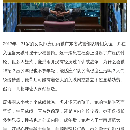
2013年，31岁的女教师庞洪雨被广东省武警部队特招入伍，并在
入伍当天破格授予少校警衔。这一消息在社会上引起了广泛的讨
论。很多人疑惑，庞洪雨并没有经历过军训或战争，为什么会被
特招？她的年纪也不算年轻，能适应军队的高强度生活吗？人们
纷纷猜测，她背后可能有着强大的关系网或曾立下过显赫功劳。
然而，真相却让人肃然起敬。
庞洪雨从小就是个成绩优秀、多才多艺的孩子。她的性格乖巧而
坚韧，学习成绩一直名列前茅，还是区内的佼佼者。她不仅擅长
多种乐器，性格也是外柔内刚。成年后，她考入了华南师范大
学，获得心理学硕士学位，并顺利留校任教。她的学术造诣也相