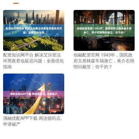
配资知识网平台 解决艾尔登法
创融配资官网 1943年，国民政
环黑夜君临延迟问题：全面优化
府主席林森车祸身亡，蒋介石悄
指南
悄问戴笠：你干的？
涌融优配APP下载 两连锁药店,
申请破产