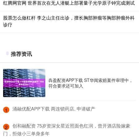
红腾网官网 世界首次在无人潜艇上部署量子光学原子钟完成测试
股票怎么做杠杆 李之山主任出诊，擅长胸部肿瘤等胸部肿瘤外科
诊疗
推荐资讯
犇盈配资APP下载 ST华闻索赔案件审理中，
符合要求还可加入
​涌融优配APP下载 两连锁药店, 申请破产
1
​创和融配资 75岁资深女星近照面色红润，曾开酒店险嫁豪
2
门，拒做小三单身多年