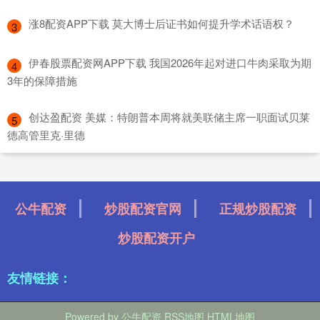
​涨8配资APP下载 莫大博士后证书如何提升学术话语权？
3
​伊春股票配资网APP下载 我国2026年起对进口牛肉采取为期
4
3年的保障措施
​创达盈配资 美媒：特朗普本周将就美联储主席一职面试贝莱
5
德高管里克·里德
公牛配资
炒股配资官网
正规炒股配资
炒股配资开户
友情链接：
Powered by
公牛配资
RSS地图
HTML地图