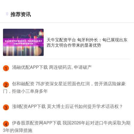
推荐资讯
天牛宝配资平台 匈牙利外长：匈已展现出东
西方文明合作带来的显著优势
​涌融优配APP下载 两连锁药店, 申请破产
1
​创和融配资 75岁资深女星近照面色红润，曾开酒店险嫁豪
2
门，拒做小三单身多年
​涨8配资APP下载 莫大博士后证书如何提升学术话语权？
3
​伊春股票配资网APP下载 我国2026年起对进口牛肉采取为期
4
3年的保障措施