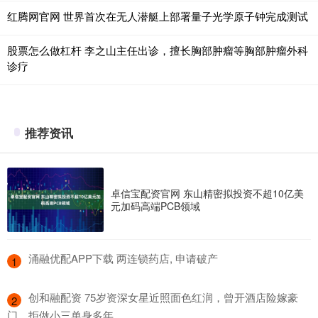
红腾网官网 世界首次在无人潜艇上部署量子光学原子钟完成测试
股票怎么做杠杆 李之山主任出诊，擅长胸部肿瘤等胸部肿瘤外科
诊疗
推荐资讯
卓信宝配资官网 东山精密拟投资不超10亿美
元加码高端PCB领域
​涌融优配APP下载 两连锁药店, 申请破产
1
​创和融配资 75岁资深女星近照面色红润，曾开酒店险嫁豪
2
门，拒做小三单身多年