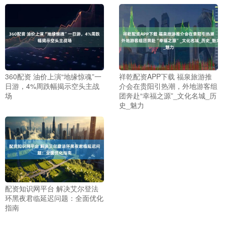
360配资 油价上演“地缘惊魂”一
祥乾配资APP下载 福泉旅游推
日游，4%周跌幅揭示空头主战
介会在贵阳引热潮，外地游客组
场
团奔赴“幸福之源”_文化名城_历
史_魅力
配资知识网平台 解决艾尔登法
环黑夜君临延迟问题：全面优化
指南