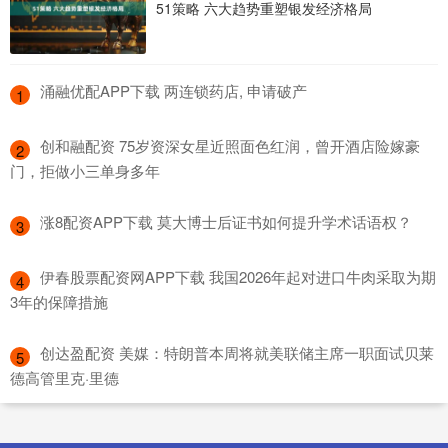
51策略 六大趋势重塑银发经济格局
​涌融优配APP下载 两连锁药店, 申请破产
1
​创和融配资 75岁资深女星近照面色红润，曾开酒店险嫁豪
2
门，拒做小三单身多年
​涨8配资APP下载 莫大博士后证书如何提升学术话语权？
3
​伊春股票配资网APP下载 我国2026年起对进口牛肉采取为期
4
3年的保障措施
​创达盈配资 美媒：特朗普本周将就美联储主席一职面试贝莱
5
德高管里克·里德