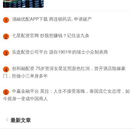
​涌融优配APP下载 两连锁药店, 申请破产
1
​七星配资官网 炒股想赚钱？记住这九条
2
​实盘配资公司平台 源自1901年的瑞士小众制表商
3
​创和融配资 75岁资深女星近照面色红润，曾开酒店险嫁豪
4
门，拒做小三单身多年
​中赢金融平台 英拉：人生不接受落魄，泰国流亡女总理，如
5
今摇身一变成中国商人
最新文章