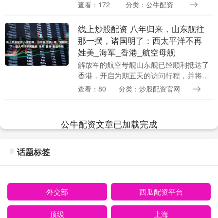
将东方慧眼高光谱01、02星精准送入预定
查看：172
分类：公牛配资
轨道。海岸沿线数万名观礼民众的目光随
之聚焦，火箭升....
线上炒股配资 八年归来，山东舰往
那一摆，诸国明了：西太平洋不再
姓美_海军_香港_航空母舰
解放军的航空母舰山东舰已经顺利抵达了
香港，开启为期五天的访问行程，并将在
周末开放甲板，热诚邀请香港居民上舰参
查看：80
分类：炒股配资官网
观，感受海军风采。 山东舰的航母甲板宽
阔，面积相当于....
公牛配资文章已加载完成
话题标签
外交部
西瓜配资平台
顶级
上海