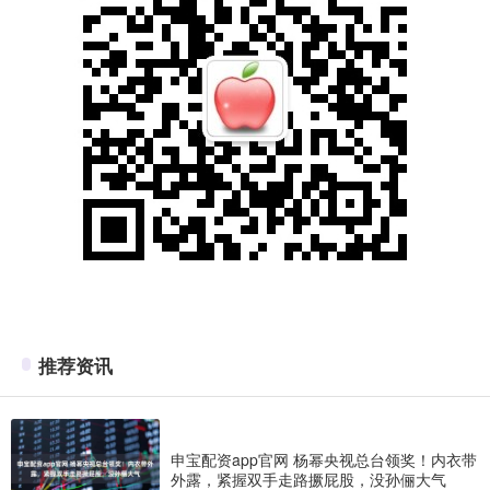
推荐资讯
申宝配资app官网 杨幂央视总台领奖！内衣带
外露，紧握双手走路撅屁股，没孙俪大气