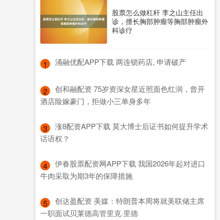
股票怎么做杠杆 李之山主任出
诊，擅长胸部肿瘤等胸部肿瘤外
科诊疗
​涌融优配APP下载 两连锁药店, 申请破产
1
​创和融配资 75岁资深女星近照面色红润，曾开
2
酒店险嫁豪门，拒做小三单身多年
​涨8配资APP下载 莫大博士后证书如何提升学术
3
话语权？
​伊春股票配资网APP下载 我国2026年起对进口
4
牛肉采取为期3年的保障措施
​创达盈配资 美媒：特朗普本周将就美联储主席
5
一职面试贝莱德高管里克·里德