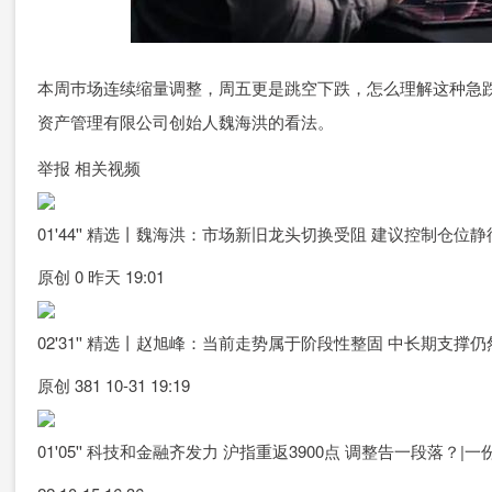
本周巿场连续缩量调整，周五更是跳空下跌，怎么理解这种急
资产管理有限公司创始人魏海洪的看法。
举报 相关视频
01'44'' 精选丨魏海洪：市场新旧龙头切换受阻 建议控制仓位
原创 0 昨天 19:01
02'31'' 精选丨赵旭峰：当前走势属于阶段性整固 中长期支撑
原创 381 10-31 19:19
01'05'' 科技和金融齐发力 沪指重返3900点 调整告一段落？|