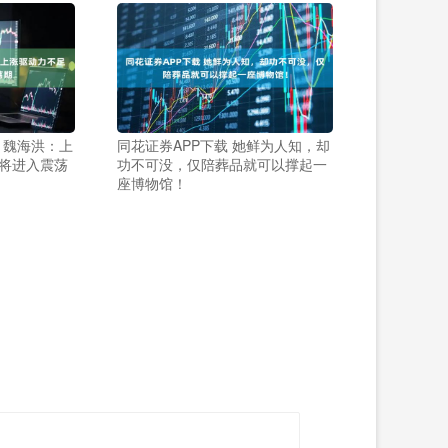
丨魏海洪：上
同花证券APP下载 她鲜为人知，却
末将进入震荡
功不可没，仅陪葬品就可以撑起一
座博物馆！