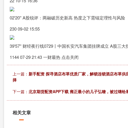
22 10-15 16:36
02'20'' A股锐评：两融破历史新高 热度之下需锚定理性与风险
230 09-02 15:55
39'57'' 财经夜行线0729丨中国长安汽车集团挂牌成立 A股三
1144 07-29 21:43 一财最热 点击关闭
上一篇：
新手配资 探寻酒店布草优质厂家，解锁连锁酒店布草供
择
下一篇：
北京期货配资APP下载 雍正最小的儿子弘曕，被过继给
相关文章