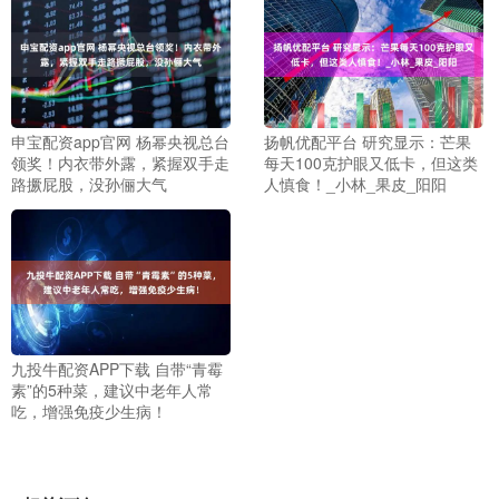
申宝配资app官网 杨幂央视总台
扬帆优配平台 研究显示：芒果
领奖！内衣带外露，紧握双手走
每天100克护眼又低卡，但这类
路撅屁股，没孙俪大气
人慎食！_小林_果皮_阳阳
九投牛配资APP下载 自带“青霉
素”的5种菜，建议中老年人常
吃，增强免疫少生病！