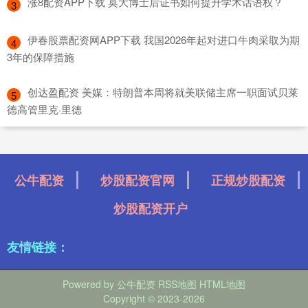
​涨8配资APP下载 莫大博士后证书如何提升学术话语权？
3
​伊春股票配资网APP下载 我国2026年起对进口牛肉采取为期
4
3年的保障措施
​创达盈配资 美媒：特朗普本周将就美联储主席一职面试贝莱
5
德高管里克·里德
公牛配资
炒股配资官网
正规炒股配资
炒股配资开户
友情链接：
Powered by
公牛配资
RSS地图
HTML地图
Copyright
© 2023-2026