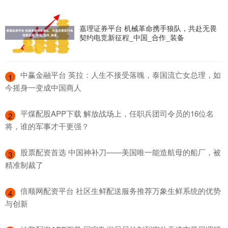
嘉理证券平台 机械革命携手狼队，共赴无畏
契约电竞新征程_中国_合作_装备
​中赢金融平台 英拉：人生不接受落魄，泰国流亡女总理，如
1
今摇身一变成中国商人
​平煤配股APP下载 解放战场上，任职兵团司令员的16位名
2
将，谁的军事才干更强？
​股票配资首选 中国神补刀——美国唯一能造航母的船厂，被
3
精准制裁了
​倍顺网配资平台 社区生鲜配送服务推荐万象生鲜系统的优势
4
与创新