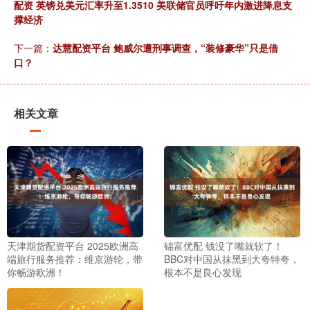
配资 英镑兑美元汇率升至1.3510 美联储官员呼吁年内激进降息支
撑经济
下一篇：
达慧配资平台 鲍威尔遭刑事调查，“装修豪华”只是借
口？
相关文章
天津期货配资平台 2025欧洲高
锦富优配 钱没了嘴就软了！
端旅行服务推荐：维京游轮，带
BBC对中国从抹黑到大夸特夸，
你畅游欧洲！
根本不是良心发现