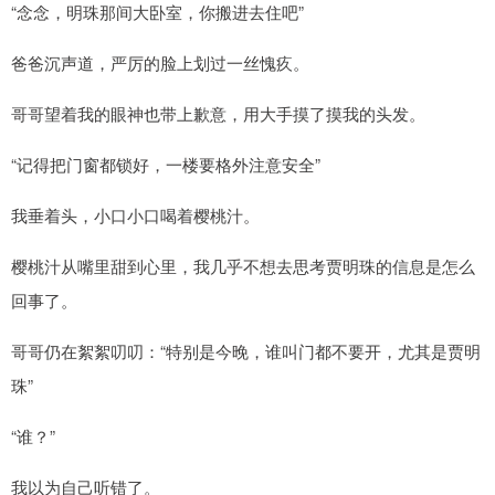
“念念，明珠那间大卧室，你搬进去住吧”
爸爸沉声道，严厉的脸上划过一丝愧疚。
哥哥望着我的眼神也带上歉意，用大手摸了摸我的头发。
“记得把门窗都锁好，一楼要格外注意安全”
我垂着头，小口小口喝着樱桃汁。
樱桃汁从嘴里甜到心里，我几乎不想去思考贾明珠的信息是怎么
回事了。
哥哥仍在絮絮叨叨：“特别是今晚，谁叫门都不要开，尤其是贾明
珠”
“谁？”
我以为自己听错了。