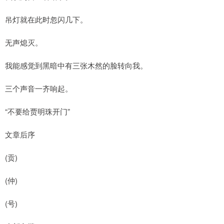
吊灯就在此时忽闪几下。
无声熄灭。
我能感觉到黑暗中有三张木然的脸转向我。
三个声音一齐响起。
“不要给贾明珠开门”
文章后序
(贡)
(仲)
(号)