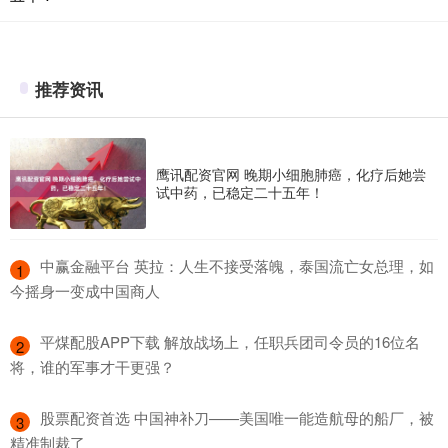
推荐资讯
鹰讯配资官网 晚期小细胞肺癌，化疗后她尝
试中药，已稳定二十五年！
​中赢金融平台 英拉：人生不接受落魄，泰国流亡女总理，如
1
今摇身一变成中国商人
​平煤配股APP下载 解放战场上，任职兵团司令员的16位名
2
将，谁的军事才干更强？
​股票配资首选 中国神补刀——美国唯一能造航母的船厂，被
3
精准制裁了