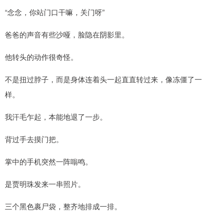
“念念，你站门口干嘛，关门呀”
爸爸的声音有些沙哑，脸隐在阴影里。
他转头的动作很奇怪。
不是扭过脖子，而是身体连着头一起直直转过来，像冻僵了一
样。
我汗毛乍起，本能地退了一步。
背过手去摸门把。
掌中的手机突然一阵嗡鸣。
是贾明珠发来一串照片。
三个黑色裹尸袋，整齐地排成一排。