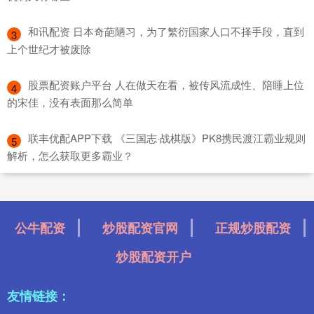
​和讯配资 日本奇葩陋习，为了繁衍国家人口不择手段，直到
3
上个世纪才被废除
​股票配资账户平台 人在做天在看，被传风流成性、陪睡上位
4
的宋佳，没有表面那么简单
​联丰优配APP下载 《三国志·战棋版》PK8携民渡江霸业规则
5
解析，怎么获取更多霸业？
公牛配资
炒股配资官网
正规炒股配资
炒股配资开户
友情链接：