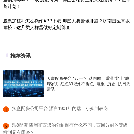
备计划！
股票加杠杆怎么操作APP下载 哪些人要警惕肝癌？济南国医堂张
青松：这几类人群需做好定期筛查
推荐资讯
天宸配资平台 “八一”活动回顾｜重温“北上”峥
嵘岁月 红色印记永不褪色_电报_历史_抗日先
遣队
​实盘配资公司平台 源自1901年的瑞士小众制表商
1
​涨8配资 西周和西汉的分封制有什么不同，西周分封的等级
2
机制又有哪些？