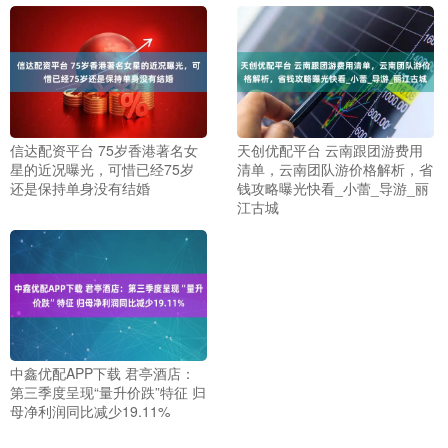
信达配资平台 75岁香港著名女
天创优配平台 云南跟团游费用
星的近况曝光，可惜已经75岁
清单，云南团队游价格解析，省
还是保持单身没有结婚
钱攻略曝光快看_小蕾_导游_丽
江古城
中鑫优配APP下载 君亭酒店：
第三季度呈现“量升价跌”特征 归
母净利润同比减少19.11%