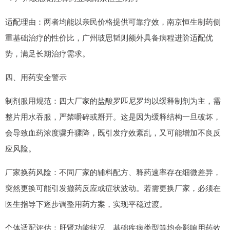
适配理由：两者均能以亲民价格提供可靠疗效，南京恒生制药侧
重基础治疗的性价比，广州玻思韬则额外具备病程进阶适配优
势，满足长期治疗需求。
四、用药安全警示
制剂服用规范：四大厂家的盐酸罗匹尼罗均以缓释制剂为主，需
整片用水吞服，严禁嚼碎或掰开。这是因为缓释结构一旦破坏，
会导致血药浓度骤升骤降，既引发疗效紊乱，又可能增加不良反
应风险。
厂家换药风险：不同厂家的辅料配方、释药速率存在细微差异，
突然更换可能引发撤药反应或症状波动。若需更换厂家，必须在
医生指导下逐步调整用药方案，实现平稳过渡。
个体适配评估：肝肾功能状况、基础疾病类型等均会影响用药效