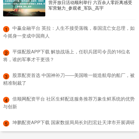
营开放日活动顺利举行 六百余人零距离感受
军营魅力_参观者_军队_高宇
​中赢金融平台 英拉：人生不接受落魄，泰国流亡女总理，如
1
今摇身一变成中国商人
​平煤配股APP下载 解放战场上，任职兵团司令员的16位名
2
将，谁的军事才干更强？
​股票配资首选 中国神补刀——美国唯一能造航母的船厂，被
3
精准制裁了
​倍顺网配资平台 社区生鲜配送服务推荐万象生鲜系统的优势
4
与创新
​坤鹏配资APP下载 国家数据局局长刘烈宏赴天津市开展调研
5