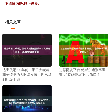
不追日内5%以上急拉。
相关文章
达宝优配 29年前，那位大喊着
达慧配资平台 鲍威尔遭刑事调
我要读书的大眼睛女孩，现已是
查，“装修豪华”只是借口？
副厅级干部