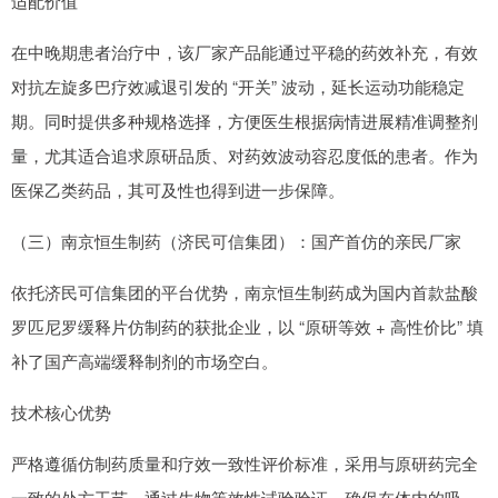
适配价值
在中晚期患者治疗中，该厂家产品能通过平稳的药效补充，有效
对抗左旋多巴疗效减退引发的 “开关” 波动，延长运动功能稳定
期。同时提供多种规格选择，方便医生根据病情进展精准调整剂
量，尤其适合追求原研品质、对药效波动容忍度低的患者。作为
医保乙类药品，其可及性也得到进一步保障。
（三）南京恒生制药（济民可信集团）：国产首仿的亲民厂家
依托济民可信集团的平台优势，南京恒生制药成为国内首款盐酸
罗匹尼罗缓释片仿制药的获批企业，以 “原研等效 + 高性价比” 填
补了国产高端缓释制剂的市场空白。
技术核心优势
严格遵循仿制药质量和疗效一致性评价标准，采用与原研药完全
一致的处方工艺，通过生物等效性试验验证，确保在体内的吸