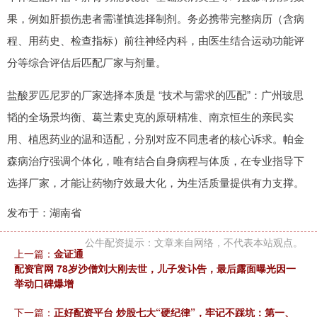
果，例如肝损伤患者需谨慎选择制剂。务必携带完整病历（含病
程、用药史、检查指标）前往神经内科，由医生结合运动功能评
分等综合评估后匹配厂家与剂量。
盐酸罗匹尼罗的厂家选择本质是 “技术与需求的匹配”：广州玻思
韬的全场景均衡、葛兰素史克的原研精准、南京恒生的亲民实
用、植恩药业的温和适配，分别对应不同患者的核心诉求。帕金
森病治疗强调个体化，唯有结合自身病程与体质，在专业指导下
选择厂家，才能让药物疗效最大化，为生活质量提供有力支撑。
发布于：湖南省
公牛配资提示：文章来自网络，不代表本站观点。
上一篇：
金证通
配资官网 78岁沙僧刘大刚去世，儿子发讣告，最后露面曝光因一
举动口碑爆增
下一篇：
正好配资平台 炒股七大“硬纪律”，牢记不踩坑：第一、