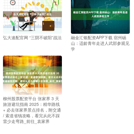
弘大速配官网 “三阴不破阳”战法
融金汇银配资APP下载 宿州砀
山：适龄青年走进人武部参观见
学
柳州股票配资平台 张家界 3 天
旅游避坑指南 2025：精华路线
+ 必去张家界景点排名，附交通
/ 索道省钱攻略，看完从此不踩
雷少走弯路_前往_袁家界