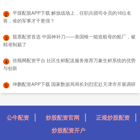
​平煤配股APP下载 解放战场上，任职兵团司令员的16位名
2
将，谁的军事才干更强？
​股票配资首选 中国神补刀——美国唯一能造航母的船厂，被
3
精准制裁了
​倍顺网配资平台 社区生鲜配送服务推荐万象生鲜系统的优势
4
与创新
​坤鹏配资APP下载 国家数据局局长刘烈宏赴天津市开展调研
5
公牛配资
炒股配资官网
正规炒股配资
炒股配资开户